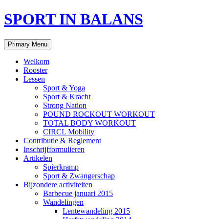
Skip
SPORT IN BALANS
to
content
Search
Primary Menu
Welkom
Rooster
Lessen
Sport & Yoga
Sport & Kracht
Strong Nation
POUND ROCKOUT WORKOUT
TOTAL BODY WORKOUT
CIRCL Mobility
Contributie & Reglement
Inschrijfformulieren
Artikelen
Spierkramp
Sport & Zwangerschap
Bijzondere activiteiten
Barbecue januari 2015
Wandelingen
Lentewandeling 2015