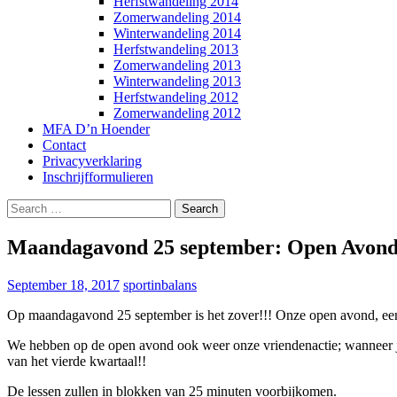
Herfstwandeling 2014
Zomerwandeling 2014
Winterwandeling 2014
Herfstwandeling 2013
Zomerwandeling 2013
Winterwandeling 2013
Herfstwandeling 2012
Zomerwandeling 2012
MFA D’n Hoender
Contact
Privacyverklaring
Inschrijfformulieren
Search
for:
Maandagavond 25 september: Open Avon
September 18, 2017
sportinbalans
Op maandagavond 25 september is het zover!!! Onze open avond, een 
We hebben op de open avond ook weer onze vriendenactie; wanneer je a
van het vierde kwartaal!!
De lessen zullen in blokken van 25 minuten voorbijkomen.