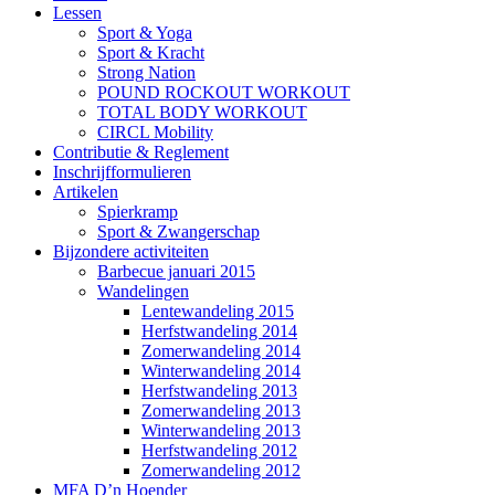
Lessen
Sport & Yoga
Sport & Kracht
Strong Nation
POUND ROCKOUT WORKOUT
TOTAL BODY WORKOUT
CIRCL Mobility
Contributie & Reglement
Inschrijfformulieren
Artikelen
Spierkramp
Sport & Zwangerschap
Bijzondere activiteiten
Barbecue januari 2015
Wandelingen
Lentewandeling 2015
Herfstwandeling 2014
Zomerwandeling 2014
Winterwandeling 2014
Herfstwandeling 2013
Zomerwandeling 2013
Winterwandeling 2013
Herfstwandeling 2012
Zomerwandeling 2012
MFA D’n Hoender