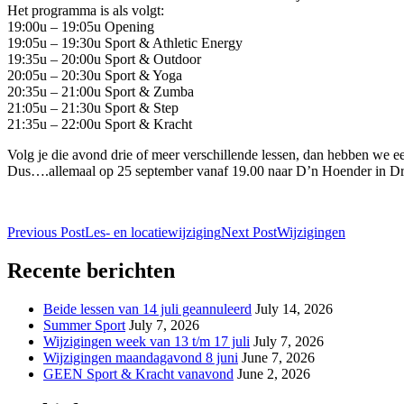
Het programma is als volgt:
19:00u – 19:05u Opening
19:05u – 19:30u Sport & Athletic Energy
19:35u – 20:00u Sport & Outdoor
20:05u – 20:30u Sport & Yoga
20:35u – 21:00u Sport & Zumba
21:05u – 21:30u Sport & Step
21:35u – 22:00u Sport & Kracht
Volg je die avond drie of meer verschillende lessen, dan hebben we ee
Dus….allemaal op 25 september vanaf 19.00 naar D’n Hoender in D
Post
Previous Post
Les- en locatiewijziging
Next Post
Wijzigingen
navigation
Recente berichten
Beide lessen van 14 juli geannuleerd
July 14, 2026
Summer Sport
July 7, 2026
Wijzigingen week van 13 t/m 17 juli
July 7, 2026
Wijzigingen maandagavond 8 juni
June 7, 2026
GEEN Sport & Kracht vanavond
June 2, 2026