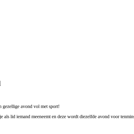
d
gezellige avond vol met sport!
ls lid iemand meeneemt en deze wordt diezelfde avond voor tenminste éé