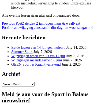
is ook niet gelukt vervanging te vinden. Onze excuses
hiervoor.
Alle overige lessen gaan uiteraard onveranderd door.
Post
Previous Post
Zaterdag 2 juni open maas & waal
Next
Post
Locatiewijziging aanstaande dinsdag- en woensdagavond
navigation
Recente berichten
Beide lessen van 14 juli geannuleerd
July 14, 2026
Summer Sport
July 7, 2026
Wijzigingen week van 13 t/m 17 juli
July 7, 2026
Wijzigingen maandagavond 8 juni
June 7, 2026
GEEN Sport & Kracht vanavond
June 2, 2026
Archief
Archief
Meld je aan voor de Sport in Balans
nieuwsbrief