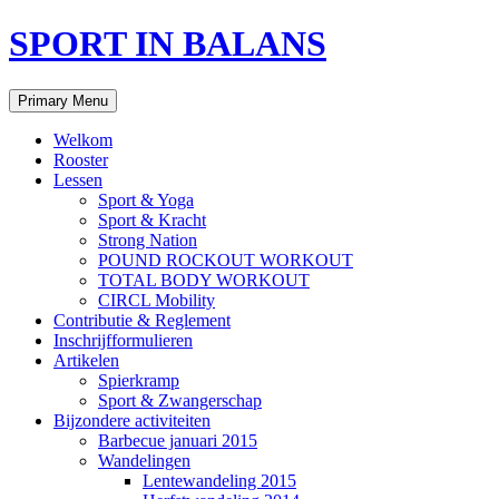
Skip
SPORT IN BALANS
to
content
Search
Primary Menu
Welkom
Rooster
Lessen
Sport & Yoga
Sport & Kracht
Strong Nation
POUND ROCKOUT WORKOUT
TOTAL BODY WORKOUT
CIRCL Mobility
Contributie & Reglement
Inschrijfformulieren
Artikelen
Spierkramp
Sport & Zwangerschap
Bijzondere activiteiten
Barbecue januari 2015
Wandelingen
Lentewandeling 2015