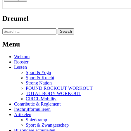
Dreumel
Search
for:
Menu
Welkom
Rooster
Lessen
Sport & Yoga
Sport & Kracht
Strong Nation
POUND ROCKOUT WORKOUT
TOTAL BODY WORKOUT
CIRCL Mobility
Contributie & Reglement
Inschrijfformulieren
Artikelen
Spierkramp
Sport & Zwangerschap
Bijzondere activiteiten