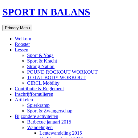
Skip
SPORT IN BALANS
to
content
Search
Primary Menu
Welkom
Rooster
Lessen
Sport & Yoga
Sport & Kracht
Strong Nation
POUND ROCKOUT WORKOUT
TOTAL BODY WORKOUT
CIRCL Mobility
Contributie & Reglement
Inschrijfformulieren
Artikelen
Spierkramp
Sport & Zwangerschap
Bijzondere activiteiten
Barbecue januari 2015
Wandelingen
Lentewandeling 2015