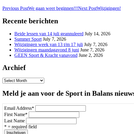
Post
Previous Post
We gaan weer beginnen!!!
Next Post
Wijzigingen!
navigation
Recente berichten
Beide lessen van 14 juli geannuleerd
July 14, 2026
Summer Sport
July 7, 2026
Wijzigingen week van 13 t/m 17 juli
July 7, 2026
Wijzigingen maandagavond 8 juni
June 7, 2026
GEEN Sport & Kracht vanavond
June 2, 2026
Archief
Archief
Meld je aan voor de Sport in Balans nieuw
Email Address
*
First Name
*
Last Name
* = required field