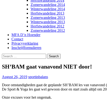
Herfstwandeling 2014
Zomerwandeling 2014
Winterwandeling 2014
Herfstwandeling 2013
Zomerwandeling 2013
Winterwandeling 2013
Herfstwandeling 2012
Zomerwandeling 2012
MFA D’n Hoender
Contact
Privacyverklaring
Inschrijfformulieren
Search
for:
SH’BAM gaat vanavond NIET door!
August 26, 2019
sportinbalans
Door omstandigheden gaat de geplande SH’BAM les van vanavond ( 
De Sport & Yoga les gaat wel gewoon door en start zoals altijd om 20
Onze excuses voor het ongemak.