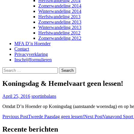
Herfstwandeling 2014
Zomerwandeling 2014
Winterwandeling 2014
Herfstwandeling 2013
Zomerwandeling 2013
Winterwandeling 2013
Herfstwandeling 2012
Zomerwandeling 2012
MFA D’n Hoender
Contact
Privacyverklaring
Inschrijfformulieren
Search
for:
Koningsdag & Hemelvaart geen lessen!
April 25, 2016
sportinbalans
Omdat D’n Hoender op Koningsdag (aanstaande woensdag) en op hemelv
Post
Previous Post
Tweede Paasdag geen lessen!
Next Post
Vanavond Sport
navigation
Recente berichten