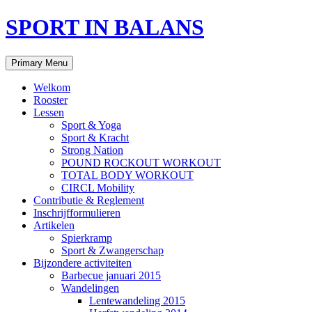
Skip
SPORT IN BALANS
to
content
Search
Primary Menu
Welkom
Rooster
Lessen
Sport & Yoga
Sport & Kracht
Strong Nation
POUND ROCKOUT WORKOUT
TOTAL BODY WORKOUT
CIRCL Mobility
Contributie & Reglement
Inschrijfformulieren
Artikelen
Spierkramp
Sport & Zwangerschap
Bijzondere activiteiten
Barbecue januari 2015
Wandelingen
Lentewandeling 2015