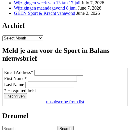
Wijzigingen week van 13 t/m 17 juli
July 7, 2026
Wijzigingen maandagavond 8 juni
June 7, 2026
GEEN Sport & Kracht vanavond
June 2, 2026
Archief
Archief
Meld je aan voor de Sport in Balans
nieuwsbrief
Email Address
*
First Name
*
Last Name
* = required field
unsubscribe from list
Dreumel
Search