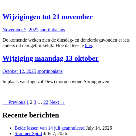
Wijzigingen tot 21 november
November 5, 2025
sportinbalans
De komende weken zien de dinsdag- en donderdagavonden er iets
anders uit dan gebruikelijk. Hoe dat lees je
hier
.
Wijziging maandag 13 oktober
October 12, 2025
sportinbalans
In plaats van Inge zal Dewi morgenavond Strong geven
Posts
← Previous
1
2
3
…
22
Next →
navigation
Recente berichten
Beide lessen van 14 juli geannuleerd
July 14, 2026
Summer Sport
July 7, 2026