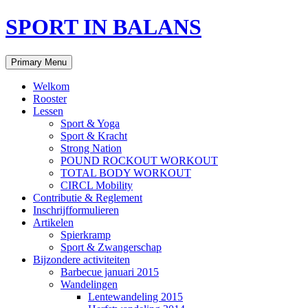
Skip
SPORT IN BALANS
to
content
Search
Primary Menu
Welkom
Rooster
Lessen
Sport & Yoga
Sport & Kracht
Strong Nation
POUND ROCKOUT WORKOUT
TOTAL BODY WORKOUT
CIRCL Mobility
Contributie & Reglement
Inschrijfformulieren
Artikelen
Spierkramp
Sport & Zwangerschap
Bijzondere activiteiten
Barbecue januari 2015
Wandelingen
Lentewandeling 2015